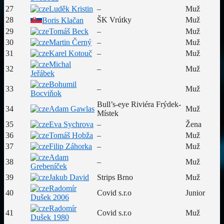
27
Luděk Kristin
–
Muž
28
ŠK Vrútky
Muž
Boris Klačan
29
Tomáš Beck
–
Muž
30
Martin Černý
–
Muž
31
Karel Kotouč
–
Muž
Michal
32
–
Muž
Jeřábek
Bohumil
33
–
Muž
Bocviňok
Bull’s-eye Riviéra Frýdek-
34
Adam Gawlas
Muž
Místek
35
Eva Sychrova
–
Žena
36
Tomáš Hobža
–
Muž
37
Filip Záhorka
–
Muž
Adam
38
–
Muž
Grebeníček
39
Jakub David
Strips Brno
Muž
Radomír
40
Covid s.r.o
Junior
Dušek 2006
Radomír
41
Covid s.r.o
Muž
Dušek 1980