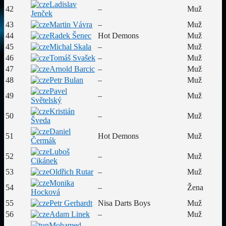
Ladislav
42
–
Muž
Jenček
43
Martin Vávra
–
Muž
44
Radek Šenec
Hot Demons
Muž
45
Michal Skala
–
Muž
46
Tomáš Svašek
–
Muž
47
Arnold Barcic
–
Muž
48
Petr Bulan
–
Muž
Pavel
49
–
Muž
Světelský
Kristián
50
–
Muž
Šveda
Daniel
51
Hot Demons
Muž
Čermák
Luboš
52
–
Muž
Cikánek
53
Oldřich Rutar
–
Muž
Monika
54
–
Žena
Hocková
55
Petr Gerhardt
Nisa Darts Boys
Muž
56
Adam Linek
–
Muž
Mohamed