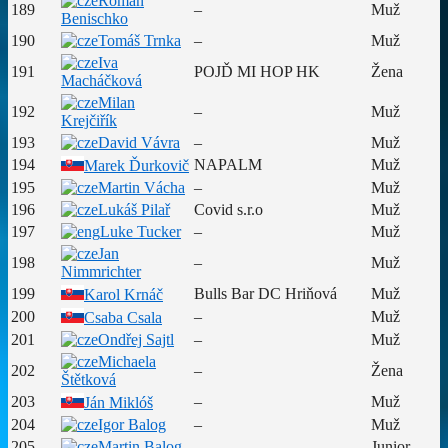
Roman
189
–
Muž
Benischko
190
Tomáš Trnka
–
Muž
Iva
191
POJĎ MI HOP HK
Žena
Macháčková
Milan
192
–
Muž
Krejčiřík
193
David Vávra
–
Muž
194
NAPALM
Muž
Marek Ďurkovič
195
Martin Vácha
–
Muž
196
Lukáš Pilař
Covid s.r.o
Muž
197
Luke Tucker
–
Muž
Jan
198
–
Muž
Nimmrichter
199
Bulls Bar DC Hriňová
Muž
Karol Krnáč
200
–
Muž
Csaba Csala
201
Ondřej Sajtl
–
Muž
Michaela
202
–
Žena
Štětková
203
–
Muž
Ján Miklóš
204
Igor Balog
–
Muž
205
Martin Balog
–
Junior