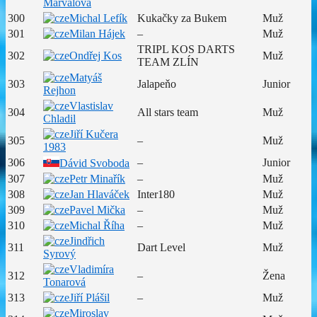
Marvalová
300
Michal Lefík
Kukačky za Bukem
Muž
301
Milan Hájek
–
Muž
TRIPL KOS DARTS
302
Ondřej Kos
Muž
TEAM ZLÍN
Matyáš
303
Jalapeňo
Junior
Rejhon
Vlastislav
304
All stars team
Muž
Chladil
Jiří Kučera
305
–
Muž
1983
306
–
Junior
Dávid Svoboda
307
Petr Minařík
–
Muž
308
Jan Hlaváček
Inter180
Muž
309
Pavel Mička
–
Muž
310
Michal Říha
–
Muž
Jindřich
311
Dart Level
Muž
Syrový
Vladimíra
312
–
Žena
Tonarová
313
Jiří Plášil
–
Muž
Miroslav