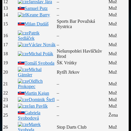
12
Jaroslav Jára
–
Muž
13
–
Muž
Samuel Putz
14
Keane Barry
–
Muž
Sports Bar Považská
15
Milan Dudáš
Muž
Bystrica
Patrik
16
–
Muž
Sedláček
17
Václav Novák
–
Muž
Nešuropoblei Havlíčkův
18
Michal Polák
Muž
Brod
19
ŠK Vrútky
Muž
Tomáš Svoboda
Michal
20
Rytíři Jirkov
Muž
Gänsler
Oldřich
21
–
Muž
Prokopec
22
–
Muž
Martin Kajan
23
Dominik Štefl
–
Muž
24
Jan Pavlík
–
Muž
Gabriela
25
–
Žena
Svobodová
Marek
26
Stop Darts Club
Muž
Svoboda