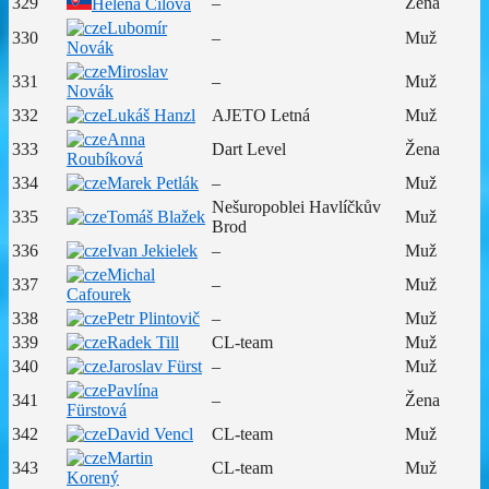
329
–
Žena
Helena Čílová
Lubomír
330
–
Muž
Novák
Miroslav
331
–
Muž
Novák
332
Lukáš Hanzl
AJETO Letná
Muž
Anna
333
Dart Level
Žena
Roubíková
334
Marek Petlák
–
Muž
Nešuropoblei Havlíčkův
335
Tomáš Blažek
Muž
Brod
336
Ivan Jekielek
–
Muž
Michal
337
–
Muž
Cafourek
338
Petr Plintovič
–
Muž
339
Radek Till
CL-team
Muž
340
Jaroslav Fürst
–
Muž
Pavlína
341
–
Žena
Fürstová
342
David Vencl
CL-team
Muž
Martin
343
CL-team
Muž
Korený