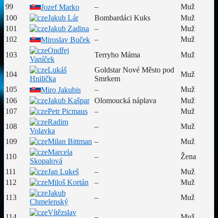
99
–
Muž
Jozef Marko
100
Jakub Lár
Bombardáci Kuks
Muž
101
Jakub Zadina
–
Muž
102
–
Muž
Miroslav Buček
Ondřej
103
Terryho Máma
Muž
Vaníček
Lukáš
Goldstar Nové Město pod
104
Muž
Hnilička
Smrkem
105
–
Muž
Miro Jakubis
106
Jakub Kašpar
Olomoucká náplava
Muž
107
Petr Picmaus
–
Muž
Radim
108
–
Muž
Volavka
109
Milan Bittman
–
Muž
Marcela
110
–
Žena
Skopalová
111
Jan Lukeš
–
Muž
112
Miloš Kortán
–
Muž
Jakub
113
–
Muž
Chmelenský
Vítězslav
114
–
Muž