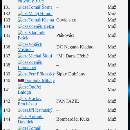
Novotný 1975
131
Tomáš Šorna
–
Muž
132
Matěj Hampl
–
Muž
133
Tomáš Klejna
Covid s.r.o
Muž
134
Zdeněk Belza
–
Muž
Vladimír
135
Ptákováci
Muž
Pašek
Vojtěch
136
DC Nagano Kladno
Muž
Voštinka
137
Michal Šlouf
“M” Darts Třebíč
Muž
Zdeněk
138
–
Muž
Leinveber
139
Petr Příkazský
Šipky Dubňany
Muž
140
–
Muž
Dominik Mihály
Ondřej
141
–
Muž
Balogh
Václav
142
FANTAZIE
Muž
Procházka
143
Jiří Rathuský
–
Muž
Antonín
144
Bombardáci Kuks
Muž
Davídek
Tomáš