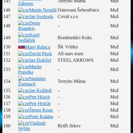
145
Terryho Máma
Muž
Záborec
146
Martin Nerušil
Ostrovani Šebestěnice
Muž
147
Jan Svoboda
Covid s.r.o
Muž
Denis
148
–
Muž
Brandejs
Karel
149
Bombardáci Kuks
Muž
Sedláček
150
ŠK Vrútky
Muž
Matej Bubica
151
David Písek
All stars team
Muž
152
Jan Doležel
STEEL ARROWS
Muž
Martin
153
–
Muž
Popelka
Stanislav
154
Terryho Máma
Muž
Žampach
155
Jan Koždoň
–
Muž
156
Petr Hösch
–
Muž
157
Petr Hrnčár
–
Muž
158
Šimon Knap
–
Muž
159
Peter Kalaba
–
Muž
Vladimír
160
Rytíři Jirkov
Muž
Stýblo