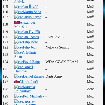
Jalůvka
115
Jan Řezáč
–
Muž
116
Martin Šeba
–
Muž
117
Jakub Frýba
–
Muž
Alexander
118
–
Muž
Mikuška
119
Jan Dvořák
–
Muž
120
Jan Tomek
FANTAZIE
Muž
121
Filip Běhal
–
Muž
122
Filip Jech
Netovka Semily
Muž
Vladimír
123
–
Muž
Šrettr
124
Pavel Zajpt
WDA CZ/SK TEAM
Muž
Tomáš
125
–
Muž
Hamrozi
126
Daniel Záruba
Darts Army
Muž
127
–
Muž
Marek Janči
Marcela
128
–
Žena
Fruhaufová
129
Petr Machálek
–
Muž
Jaroslav
130
–
Muž