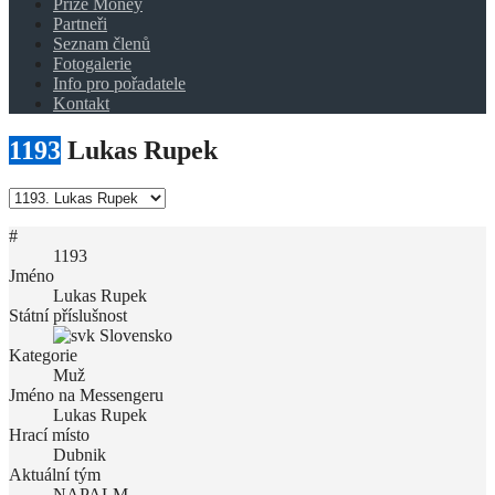
Prize Money
Partneři
Seznam členů
Fotogalerie
Info pro pořadatele
Kontakt
1193
Lukas Rupek
#
1193
Jméno
Lukas Rupek
Státní příslušnost
Slovensko
Kategorie
Muž
Jméno na Messengeru
Lukas Rupek
Hrací místo
Dubnik
Aktuální tým
NAPALM