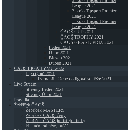
3. kolo Tipsport Premier
League 2021
2. kolo Tipsport Premier
League 2021
1. kolo Tipsport Premier
League 2021
ČAOŠ CUP 2021
ČAOŠ TROPHY 2021
ČAOŠ GRAND PRIX 2021
Leden 2021
Únor 2021
Březen 2021
Duben 2021
ČAOŠ LIGA TÝMŮ 2022
Liga týmů 2021
Týmy přihlášené do ligové soutěže 2021
Live Stream
Streamy Leden 2021
Streamy Únor 2021
Pravidla
Žebříček ČAOŠ
Žebříček MASTERS
Žebříček ČAOŠ ženy
Žebříček ČAOŠ junioři/juniorky
Finanční odměny hráčů