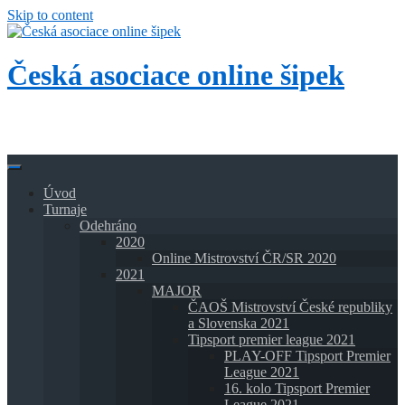
Skip to content
Česká asociace online šipek
Přidej se k nám a buď také online!
Úvod
Turnaje
Odehráno
2020
Online Mistrovství ČR/SR 2020
2021
MAJOR
ČAOŠ Mistrovství České republiky
a Slovenska 2021
Tipsport premier league 2021
PLAY-OFF Tipsport Premier
League 2021
16. kolo Tipsport Premier
League 2021