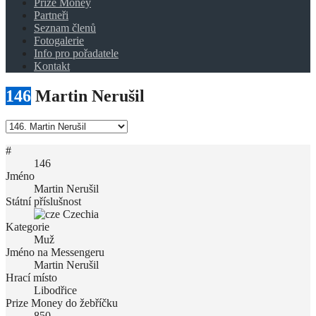
Prize Money
Partneři
Seznam členů
Fotogalerie
Info pro pořadatele
Kontakt
146
Martin Nerušil
#
146
Jméno
Martin Nerušil
Státní příslušnost
Czechia
Kategorie
Muž
Jméno na Messengeru
Martin Nerušil
Hrací místo
Libodřice
Prize Money do žebříčku
850