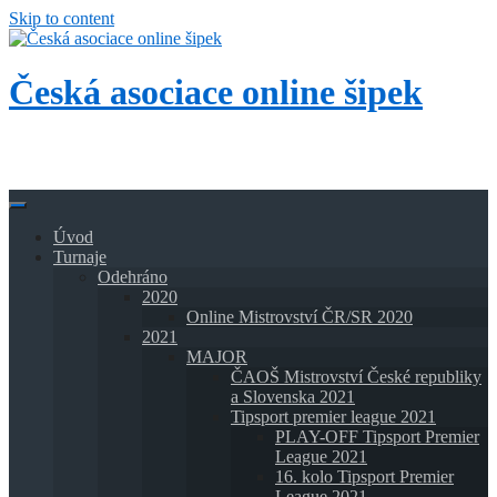
Skip to content
Česká asociace online šipek
Přidej se k nám a buď také online!
Úvod
Turnaje
Odehráno
2020
Online Mistrovství ČR/SR 2020
2021
MAJOR
ČAOŠ Mistrovství České republiky
a Slovenska 2021
Tipsport premier league 2021
PLAY-OFF Tipsport Premier
League 2021
16. kolo Tipsport Premier
League 2021