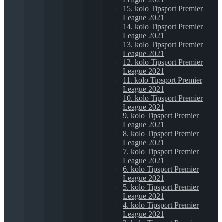
15. kolo Tipsport Premier
League 2021
14. kolo Tipsport Premier
League 2021
13. kolo Tipsport Premier
League 2021
12. kolo Tipsport Premier
League 2021
11. kolo Tipsport Premier
League 2021
10. kolo Tipsport Premier
League 2021
9. kolo Tipsport Premier
League 2021
8. kolo Tipsport Premier
League 2021
7. kolo Tipsport Premier
League 2021
6. kolo Tipsport Premier
League 2021
5. kolo Tipsport Premier
League 2021
4. kolo Tipsport Premier
League 2021