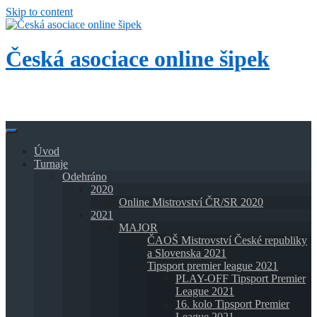
Skip to content
Česká asociace online šipek
Přidej se k nám a buď také online!
Úvod
Turnaje
Odehráno
2020
Online Mistrovství ČR/SR 2020
2021
MAJOR
ČAOŠ Mistrovství České republiky
a Slovenska 2021
Tipsport premier league 2021
PLAY-OFF Tipsport Premier
League 2021
16. kolo Tipsport Premier
League 2021