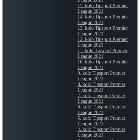
15. kolo Tipsport Premier
League 2021
14. kolo Tipsport Premier
League 2021
13. kolo Tipsport Premier
League 2021
12. kolo Tipsport Premier
League 2021
11. kolo Tipsport Premier
League 2021
10. kolo Tipsport Premier
League 2021
9. kolo Tipsport Premier
League 2021
8. kolo Tipsport Premier
League 2021
7. kolo Tipsport Premier
League 2021
6. kolo Tipsport Premier
League 2021
5. kolo Tipsport Premier
League 2021
4. kolo Tipsport Premier
League 2021