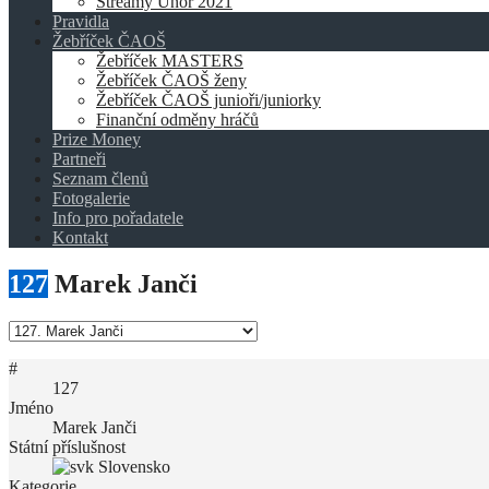
Streamy Únor 2021
Pravidla
Žebříček ČAOŠ
Žebříček MASTERS
Žebříček ČAOŠ ženy
Žebříček ČAOŠ junioři/juniorky
Finanční odměny hráčů
Prize Money
Partneři
Seznam členů
Fotogalerie
Info pro pořadatele
Kontakt
127
Marek Janči
#
127
Jméno
Marek Janči
Státní příslušnost
Slovensko
Kategorie