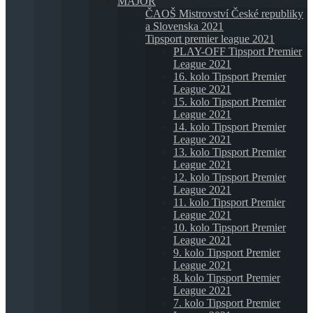
MAJOR
ČAOŠ Mistrovství České republiky
a Slovenska 2021
Tipsport premier league 2021
PLAY-OFF Tipsport Premier
League 2021
16. kolo Tipsport Premier
League 2021
15. kolo Tipsport Premier
League 2021
14. kolo Tipsport Premier
League 2021
13. kolo Tipsport Premier
League 2021
12. kolo Tipsport Premier
League 2021
11. kolo Tipsport Premier
League 2021
10. kolo Tipsport Premier
League 2021
9. kolo Tipsport Premier
League 2021
8. kolo Tipsport Premier
League 2021
7. kolo Tipsport Premier