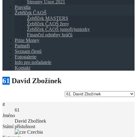
Streamy Únor 2021
Pravidla
Žebříček ČAOŠ
Žebříček MASTERS
Žebříček ČAOŠ ženy
Žebříček ČAOŠ junioři/juniorky
Finanční odměny hráčů
Prize Money
Partneři
Seznam členů
Fotogalerie
Info pro pořadatele
Kontakt
61
David Zbožínek
#
61
Jméno
David Zbožínek
Státní příslušnost
Czechia