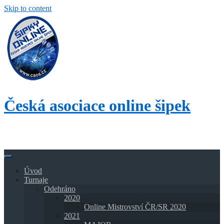
Skip to content
Česká asociace online šipek
Přidej se k nám a buď také online!
Úvod
Turnaje
Odehráno
2020
Online Mistrovství ČR/SR 2020
2021