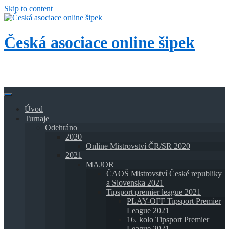
Skip to content
Česká asociace online šipek
Přidej se k nám a buď také online!
Úvod
Turnaje
Odehráno
2020
Online Mistrovství ČR/SR 2020
2021
MAJOR
ČAOŠ Mistrovství České republiky
a Slovenska 2021
Tipsport premier league 2021
PLAY-OFF Tipsport Premier
League 2021
16. kolo Tipsport Premier
League 2021