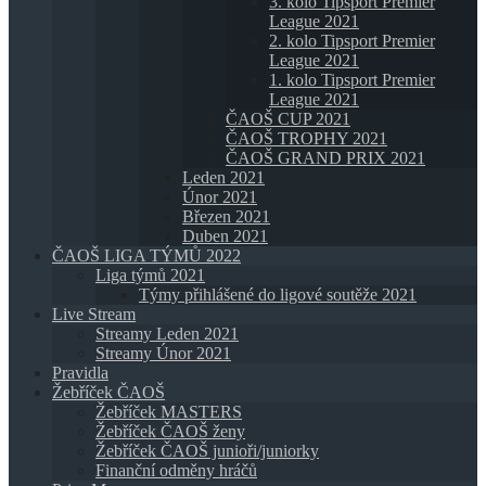
3. kolo Tipsport Premier
League 2021
2. kolo Tipsport Premier
League 2021
1. kolo Tipsport Premier
League 2021
ČAOŠ CUP 2021
ČAOŠ TROPHY 2021
ČAOŠ GRAND PRIX 2021
Leden 2021
Únor 2021
Březen 2021
Duben 2021
ČAOŠ LIGA TÝMŮ 2022
Liga týmů 2021
Týmy přihlášené do ligové soutěže 2021
Live Stream
Streamy Leden 2021
Streamy Únor 2021
Pravidla
Žebříček ČAOŠ
Žebříček MASTERS
Žebříček ČAOŠ ženy
Žebříček ČAOŠ junioři/juniorky
Finanční odměny hráčů