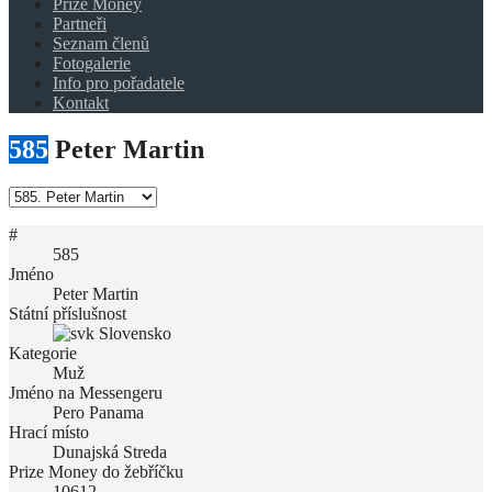
Prize Money
Partneři
Seznam členů
Fotogalerie
Info pro pořadatele
Kontakt
585
Peter Martin
#
585
Jméno
Peter Martin
Státní příslušnost
Slovensko
Kategorie
Muž
Jméno na Messengeru
Pero Panama
Hrací místo
Dunajská Streda
Prize Money do žebříčku
10612