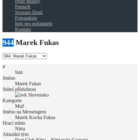
Prize Money
Partneři
Seznam členů
Fotogalerie
Info pro pořadatele
Kontakt
944
Marek Fukas
#
944
Jméno
Marek Fukas
Státní příslušnost
Slovensko
Kategorie
Muž
Jméno na Messengeru
Marek Kocka Fukas
Hrací místo
Nitra
Aktuální tým
Dart Club Nitra – Nitrianski Corgoni