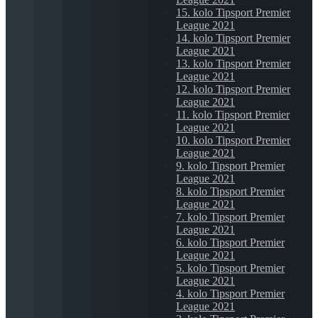
15. kolo Tipsport Premier
League 2021
14. kolo Tipsport Premier
League 2021
13. kolo Tipsport Premier
League 2021
12. kolo Tipsport Premier
League 2021
11. kolo Tipsport Premier
League 2021
10. kolo Tipsport Premier
League 2021
9. kolo Tipsport Premier
League 2021
8. kolo Tipsport Premier
League 2021
7. kolo Tipsport Premier
League 2021
6. kolo Tipsport Premier
League 2021
5. kolo Tipsport Premier
League 2021
4. kolo Tipsport Premier
League 2021