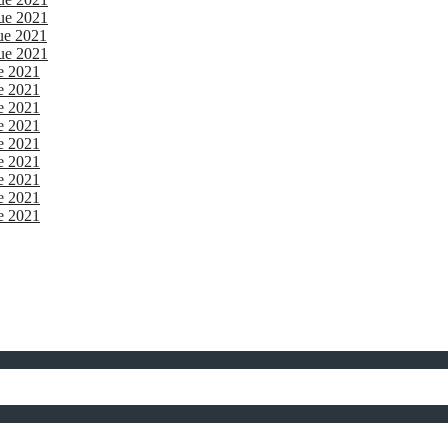
gue 2021
gue 2021
gue 2021
e 2021
e 2021
e 2021
e 2021
e 2021
e 2021
e 2021
e 2021
e 2021