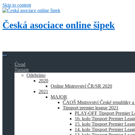
Skip to content
Česká asociace online šipek
Přidej se k nám a buď také online!
Úvod
Turnaje
Odehráno
2020
Online Mistrovství ČR/SR 2020
2021
MAJOR
ČAOŠ Mistrovství České republiky a
Tipsport premier league 2021
PLAY-OFF Tipsport Premier L
16. kolo Tipsport Premier Lea
15. kolo Tipsport Premier Lea
14. kolo Tipsport Premier Lea
13. kolo Tipsport Premier Lea