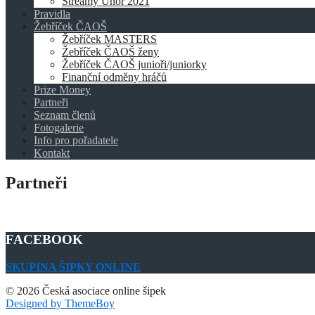
Streamy Únor 2021
Pravidla
Žebříček ČAOŠ
Žebříček MASTERS
Žebříček ČAOŠ ženy
Žebříček ČAOŠ junioři/juniorky
Finanční odměny hráčů
Prize Money
Partneři
Seznam členů
Fotogalerie
Info pro pořadatele
Kontakt
Partneři
FACEBOOK
SKUPINA ŠIPKY ONLINE
© 2026 Česká asociace online šipek
Designed by ThemeBoy