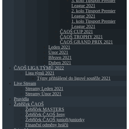
3. kolo Tipsport Premier
League 2021
2. kolo Tipsport Premier
League 2021
1. kolo Tipsport Premier
League 2021
ČAOŠ CUP 2021
ČAOŠ TROPHY 2021
ČAOŠ GRAND PRIX 2021
Leden 2021
Únor 2021
Březen 2021
Duben 2021
ČAOŠ LIGA TÝMŮ 2022
Liga týmů 2021
Týmy přihlášené do ligové soutěže 2021
Live Stream
Streamy Leden 2021
Streamy Únor 2021
Pravidla
Žebříček ČAOŠ
Žebříček MASTERS
Žebříček ČAOŠ ženy
Žebříček ČAOŠ junioři/juniorky
Finanční odměny hráčů