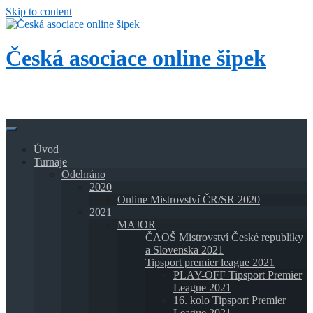
Skip to content
Česká asociace online šipek
Přidej se k nám a buď také online!
Úvod
Turnaje
Odehráno
2020
Online Mistrovství ČR/SR 2020
2021
MAJOR
ČAOŠ Mistrovství České republiky
a Slovenska 2021
Tipsport premier league 2021
PLAY-OFF Tipsport Premier
League 2021
16. kolo Tipsport Premier
League 2021