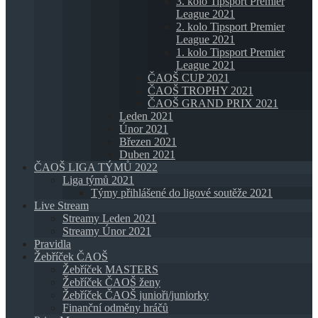
3. kolo Tipsport Premier
League 2021
2. kolo Tipsport Premier
League 2021
1. kolo Tipsport Premier
League 2021
ČAOŠ CUP 2021
ČAOŠ TROPHY 2021
ČAOŠ GRAND PRIX 2021
Leden 2021
Únor 2021
Březen 2021
Duben 2021
ČAOŠ LIGA TÝMŮ 2022
Liga týmů 2021
Týmy přihlášené do ligové soutěže 2021
Live Stream
Streamy Leden 2021
Streamy Únor 2021
Pravidla
Žebříček ČAOŠ
Žebříček MASTERS
Žebříček ČAOŠ ženy
Žebříček ČAOŠ junioři/juniorky
Finanční odměny hráčů