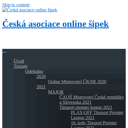
Skip to content
Česká asociace online šipek
Přidej se k nám a buď také online!
Úvod
Turnaje
Odehráno
2020
Online Mistrovství ČR/SR 2020
2021
MAJOR
ČAOŠ Mistrovství České republiky
a Slovenska 2021
Tipsport premier league 2021
PLAY-OFF Tipsport Premier
League 2021
16. kolo Tipsport Premier
League 2021