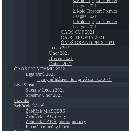
3. kolo Tipsport Premier
League 2021
2. kolo Tipsport Premier
League 2021
1. kolo Tipsport Premier
League 2021
ČAOŠ CUP 2021
ČAOŠ TROPHY 2021
ČAOŠ GRAND PRIX 2021
Leden 2021
Únor 2021
Březen 2021
Duben 2021
ČAOŠ LIGA TÝMŮ 2022
Liga týmů 2021
Týmy přihlášené do ligové soutěže 2021
Live Stream
Streamy Leden 2021
Streamy Únor 2021
Pravidla
Žebříček ČAOŠ
Žebříček MASTERS
Žebříček ČAOŠ ženy
Žebříček ČAOŠ junioři/juniorky
Finanční odměny hráčů