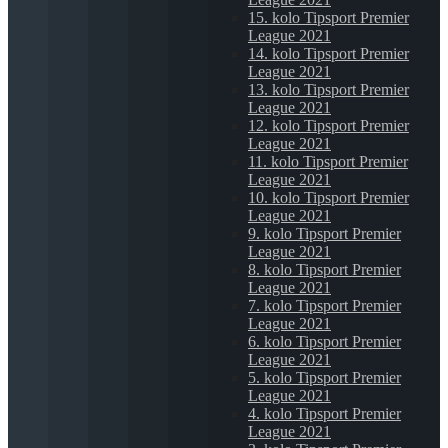
15. kolo Tipsport Premier
League 2021
14. kolo Tipsport Premier
League 2021
13. kolo Tipsport Premier
League 2021
12. kolo Tipsport Premier
League 2021
11. kolo Tipsport Premier
League 2021
10. kolo Tipsport Premier
League 2021
9. kolo Tipsport Premier
League 2021
8. kolo Tipsport Premier
League 2021
7. kolo Tipsport Premier
League 2021
6. kolo Tipsport Premier
League 2021
5. kolo Tipsport Premier
League 2021
4. kolo Tipsport Premier
League 2021