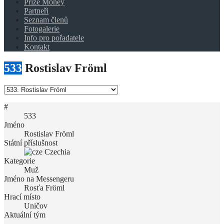
Prize Money
Partneři
Seznam členů
Fotogalerie
Info pro pořadatele
Kontakt
533
Rostislav Fröml
#
533
Jméno
Rostislav Fröml
Státní příslušnost
Czechia
Kategorie
Muž
Jméno na Messengeru
Rosťa Fröml
Hrací místo
Uničov
Aktuální tým
–