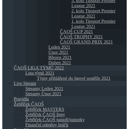
3. kolo Tipsport Premier
League 2021
2. kolo Tipsport Premier
League 2021
1. kolo Tipsport Premier
League 2021
ČAOŠ CUP 2021
ČAOŠ TROPHY 2021
ČAOŠ GRAND PRIX 2021
Leden 2021
Únor 2021
Březen 2021
Duben 2021
ČAOŠ LIGA TÝMŮ 2022
Liga týmů 2021
Týmy přihlášené do ligové soutěže 2021
Live Stream
Streamy Leden 2021
Streamy Únor 2021
Pravidla
Žebříček ČAOŠ
Žebříček MASTERS
Žebříček ČAOŠ ženy
Žebříček ČAOŠ junioři/juniorky
Finanční odměny hráčů