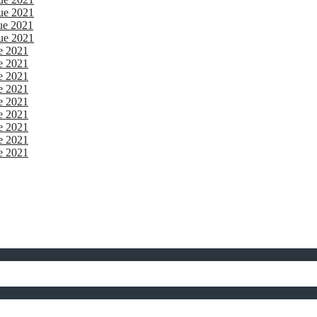
gue 2021
gue 2021
gue 2021
e 2021
e 2021
e 2021
e 2021
e 2021
e 2021
e 2021
e 2021
e 2021