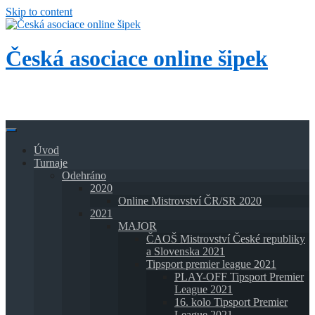
Skip to content
Česká asociace online šipek
Přidej se k nám a buď také online!
Úvod
Turnaje
Odehráno
2020
Online Mistrovství ČR/SR 2020
2021
MAJOR
ČAOŠ Mistrovství České republiky
a Slovenska 2021
Tipsport premier league 2021
PLAY-OFF Tipsport Premier
League 2021
16. kolo Tipsport Premier
League 2021