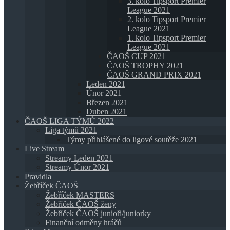
3. kolo Tipsport Premier
League 2021
2. kolo Tipsport Premier
League 2021
1. kolo Tipsport Premier
League 2021
ČAOŠ CUP 2021
ČAOŠ TROPHY 2021
ČAOŠ GRAND PRIX 2021
Leden 2021
Únor 2021
Březen 2021
Duben 2021
ČAOŠ LIGA TÝMŮ 2022
Liga týmů 2021
Týmy přihlášené do ligové soutěže 2021
Live Stream
Streamy Leden 2021
Streamy Únor 2021
Pravidla
Žebříček ČAOŠ
Žebříček MASTERS
Žebříček ČAOŠ ženy
Žebříček ČAOŠ junioři/juniorky
Finanční odměny hráčů