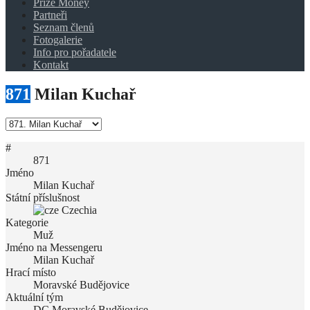
Prize Money
Partneři
Seznam členů
Fotogalerie
Info pro pořadatele
Kontakt
871
Milan Kuchař
#
871
Jméno
Milan Kuchař
Státní příslušnost
Czechia
Kategorie
Muž
Jméno na Messengeru
Milan Kuchař
Hrací místo
Moravské Budějovice
Aktuální tým
DC Moravské Budějovice