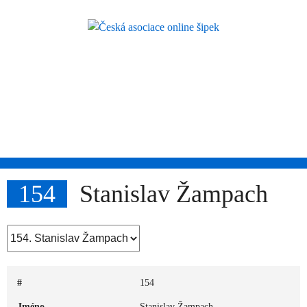
Skip
to
content
Česká asociace
online šipek
Přidej se k nám a buď také online!
154
Stanislav Žampach
#
154
Jméno
Stanislav Žampach