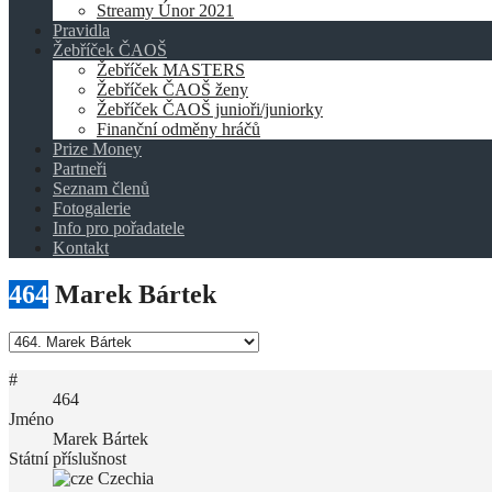
Streamy Únor 2021
Pravidla
Žebříček ČAOŠ
Žebříček MASTERS
Žebříček ČAOŠ ženy
Žebříček ČAOŠ junioři/juniorky
Finanční odměny hráčů
Prize Money
Partneři
Seznam členů
Fotogalerie
Info pro pořadatele
Kontakt
464
Marek Bártek
#
464
Jméno
Marek Bártek
Státní příslušnost
Czechia