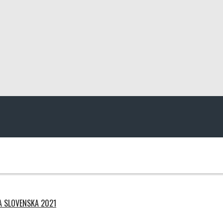
A SLOVENSKA 2021