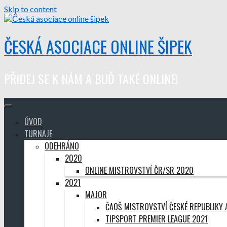
Skip to content
ČESKÁ ASOCIACE ONLINE ŠIPEK
PŘIDEJ SE K NÁM A BUĎ TAKÉ ONLINE!
ÚVOD
TURNAJE
ODEHRÁNO
2020
ONLINE MISTROVSTVÍ ČR/SR 2020
2021
MAJOR
ČAOŠ MISTROVSTVÍ ČESKÉ REPUBLIKY 
TIPSPORT PREMIER LEAGUE 2021