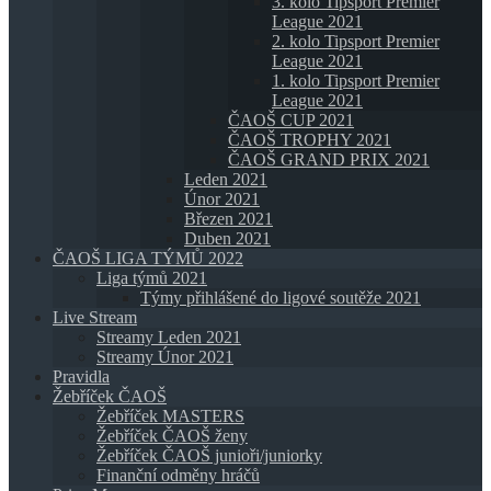
3. kolo Tipsport Premier
League 2021
2. kolo Tipsport Premier
League 2021
1. kolo Tipsport Premier
League 2021
ČAOŠ CUP 2021
ČAOŠ TROPHY 2021
ČAOŠ GRAND PRIX 2021
Leden 2021
Únor 2021
Březen 2021
Duben 2021
ČAOŠ LIGA TÝMŮ 2022
Liga týmů 2021
Týmy přihlášené do ligové soutěže 2021
Live Stream
Streamy Leden 2021
Streamy Únor 2021
Pravidla
Žebříček ČAOŠ
Žebříček MASTERS
Žebříček ČAOŠ ženy
Žebříček ČAOŠ junioři/juniorky
Finanční odměny hráčů