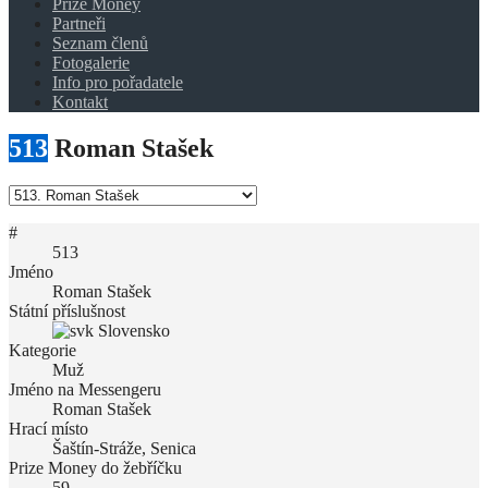
Prize Money
Partneři
Seznam členů
Fotogalerie
Info pro pořadatele
Kontakt
513
Roman Stašek
#
513
Jméno
Roman Stašek
Státní příslušnost
Slovensko
Kategorie
Muž
Jméno na Messengeru
Roman Stašek
Hrací místo
Šaštín-Stráže, Senica
Prize Money do žebříčku
59