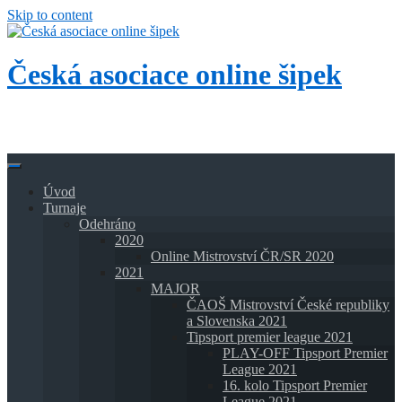
Skip to content
Česká asociace online šipek
Přidej se k nám a buď také online!
Úvod
Turnaje
Odehráno
2020
Online Mistrovství ČR/SR 2020
2021
MAJOR
ČAOŠ Mistrovství České republiky
a Slovenska 2021
Tipsport premier league 2021
PLAY-OFF Tipsport Premier
League 2021
16. kolo Tipsport Premier
League 2021