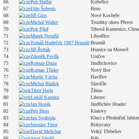
66
Petr Halfar
Kobeřice
67
Filip Šebesta
Brno
68
Jiří Glos
Nové Kocbeře
69
Michal Walter
Troubky okres Přerov
70
Petr Pilař
Trhová Kamenice, Chru
71
Marek Nerušil
Libodřice
72
Tomáš Hudeček 1987 Bruntál
Bruntál
73
Jiří Řehák
Hranice na Moravě
74
Zdeněk Pavlík
Uničov
75
Roman Duna
Jindřichovice
76
Roman Třísko
Nový Bor
77
Martin Vácha
Havířov
78
Michal Blažek
Slavičín
79
Tibor Hajla
Žilina
80
Lukáš Kundra
Liberec
81
Jan Horák
Jindřichův Hradec
82
Petr Hess
Klatovy
83
Jan Svoboda
Kluci z Předměstí Jablo
84
Jaroslav Fürst
Rokycany
85
David Melichar
Velký Třebešov
86
Juraj Vindiš
Báb