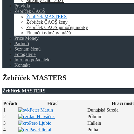
Streamy Únor 2021
Pravidla
Žebříček ČAOŠ
Žebříček MASTERS
Žebříček ČAOŠ ženy
Žebříček ČAOŠ junioři/juniorky
Finanční odměny hráčů
Prize Money
Partneři
Seznam členů
Fotogalerie
Info pro pořadatele
Kontakt
Žebříček MASTERS
Žebříček MASTERS
Pořadí
Hráč
Hrací míst
1
Peter Martin
Dunajská Streda
2
Jan Hlaváček
Příbram
3
Pero Ljubic
Hallein
4
Pavel Jirkal
Praha