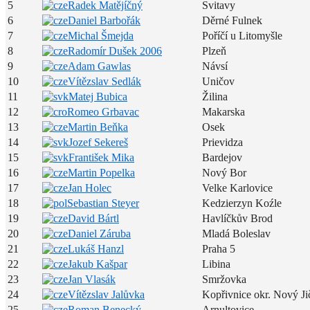
5
Radek Matějíčný
Svitavy
6
Daniel Barbořák
Děrné Fulnek
7
Michal Šmejda
Poříčí u Litomyšle
8
Radomír Dušek 2006
Plzeň
9
Adam Gawlas
Návsí
10
Vítězslav Sedlák
Uničov
11
Matej Bubica
Žilina
12
Romeo Grbavac
Makarska
13
Martin Beňka
Osek
14
Jozef Sekereš
Prievidza
15
František Mika
Bardejov
16
Martin Popelka
Nový Bor
17
Jan Holec
Velke Karlovice
18
Sebastian Steyer
Kedzierzyn Koźle
19
David Bártl
Havlíčkův Brod
20
Daniel Záruba
Mladá Boleslav
21
Lukáš Hanzl
Praha 5
22
Jakub Kašpar
Libina
23
Jan Vlasák
Smržovka
24
Vítězslav Jalůvka
Kopřivnice okr. Nový Ji
25
Roman Benecký
Arnultovice