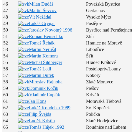
46
Milan Dudáš
Považská Bystrica
47
Martin Ševcov
Gerlachov
48
Vít Nežádal
Vysoké Mýto
49
Lukáš Grygar
Pustějov
50
Jaroslav Novotný 1996
Bystřice nad Pernštejne
51
Roman Benischko
Zlín
52
Tomaš Řehák
Hranice na Moravě
53
Martin Nerušil
Libodřice
54
Martin Komora
Šťít
55
Michal Šildberger
Hradec Králové
56
Tomáš Ledl
Postoloprty/Louny
57
Martin Dufek
Kokory
58
Miroslav Rajnoha
Zlaté Moravce
59
Dominik Kočik
Prešov
60
Vladimír Ľupták
Kriváň
61
Jan Hons
Moravská Třebová
62
Lukáš Koudelka 1989
Sv. Kopeček
63
Filip Švejda
Polička
64
Luděk Kristin
Staré Hodejovice
65
Tomáš Hájek 1992
Roudnice nad Labem