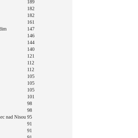
189
182
182
161
dim
147
146
144
140
121
112
112
105
105
105
101
98
98
nec nad Nisou
95
91
91
91