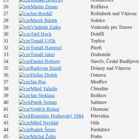
26
Martin Ziman
Rožňava
27
Jan Bordáč
Rožmberk nad Vltavou
28
Marek Bártek
Solnice
29
Vladimír Zatko
Voderady pro Trnave
30
Aleš Hock
Dobříš
31
Tomáš Ujčík
Teplice
32
Tomáš Hamrozi
Plzeň
33
Tomáš Jakel
Drahotuše
34
Daniel Bohony
Slavče, České Budějovi
35
Radovan Handl
Dolany nad Vltavou
36
Dušan Dedek
Ostrava
37
Jan Rus
Modřice
38
Miloš Vašulín
Chrudim
39
Jan Stoklasa
Boňkov
40
Patrik Seman
Sabinov
41
Vojtěch Bajgar
Olomouc
42
Branislav Hrabovský 1984
Prievidza
43
Miloš Nevídal
Otín
44
Radek Šenec
Pardubice
45
Michal Žoha
Praha