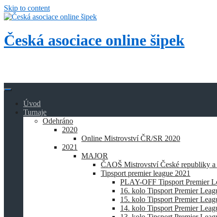
Skip to content
Česká asociace online šipek
Přidej se k nám a buď také online!
Úvod
Turnaje
Odehráno
2020
Online Mistrovství ČR/SR 2020
2021
MAJOR
ČAOŠ Mistrovství České republiky a
Tipsport premier league 2021
PLAY-OFF Tipsport Premier L
16. kolo Tipsport Premier Lea
15. kolo Tipsport Premier Lea
14. kolo Tipsport Premier Lea
13. kolo Tipsport Premier Lea