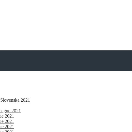
 Slovenska 2021
eague 2021
gue 2021
gue 2021
gue 2021
gue 2021