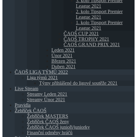
3. kolo Tipsport Premier
League 2021
2. kolo Tipsport Premier
League 2021
1. kolo Tipsport Premier
League 2021
ČAOŠ CUP 2021
ČAOŠ TROPHY 2021
ČAOŠ GRAND PRIX 2021
Leden 2021
Únor 2021
Březen 2021
Duben 2021
ČAOŠ LIGA TÝMŮ 2022
Liga týmů 2021
Týmy přihlášené do ligové soutěže 2021
Live Stream
Streamy Leden 2021
Streamy Únor 2021
Pravidla
Žebříček ČAOŠ
Žebříček MASTERS
Žebříček ČAOŠ ženy
Žebříček ČAOŠ junioři/juniorky
Finanční odměny hráčů