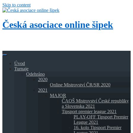
Skip to content
Česká asociace online šipek
Přidej se k nám a buď také online!
Úvod
Turnaje
Odehráno
2020
Online Mistrovství ČR/SR 2020
2021
MAJOR
ČAOŠ Mistrovství České republiky
a Slovenska 2021
Tipsport premier league 2021
PLAY-OFF Tipsport Premier
League 2021
16. kolo Tipsport Premier
League 2021