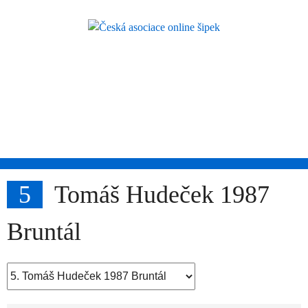
Skip
to
content
Česká asociace
online šipek
Přidej se k nám a buď také online!
5
Tomáš Hudeček 1987
Bruntál