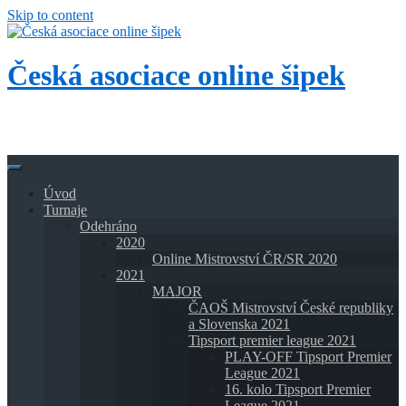
Skip to content
Česká asociace online šipek
Přidej se k nám a buď také online!
Úvod
Turnaje
Odehráno
2020
Online Mistrovství ČR/SR 2020
2021
MAJOR
ČAOŠ Mistrovství České republiky
a Slovenska 2021
Tipsport premier league 2021
PLAY-OFF Tipsport Premier
League 2021
16. kolo Tipsport Premier
League 2021