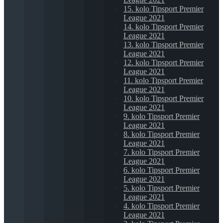
15. kolo Tipsport Premier
League 2021
14. kolo Tipsport Premier
League 2021
13. kolo Tipsport Premier
League 2021
12. kolo Tipsport Premier
League 2021
11. kolo Tipsport Premier
League 2021
10. kolo Tipsport Premier
League 2021
9. kolo Tipsport Premier
League 2021
8. kolo Tipsport Premier
League 2021
7. kolo Tipsport Premier
League 2021
6. kolo Tipsport Premier
League 2021
5. kolo Tipsport Premier
League 2021
4. kolo Tipsport Premier
League 2021