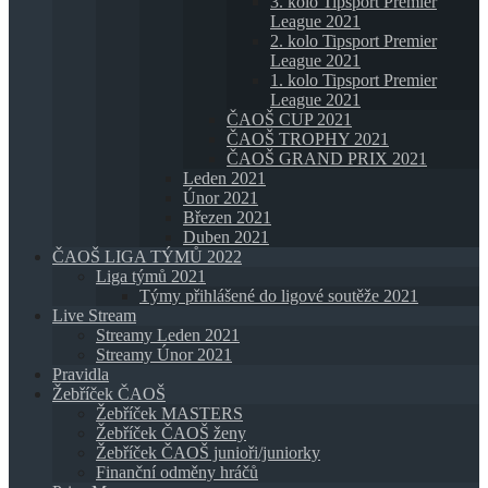
3. kolo Tipsport Premier
League 2021
2. kolo Tipsport Premier
League 2021
1. kolo Tipsport Premier
League 2021
ČAOŠ CUP 2021
ČAOŠ TROPHY 2021
ČAOŠ GRAND PRIX 2021
Leden 2021
Únor 2021
Březen 2021
Duben 2021
ČAOŠ LIGA TÝMŮ 2022
Liga týmů 2021
Týmy přihlášené do ligové soutěže 2021
Live Stream
Streamy Leden 2021
Streamy Únor 2021
Pravidla
Žebříček ČAOŠ
Žebříček MASTERS
Žebříček ČAOŠ ženy
Žebříček ČAOŠ junioři/juniorky
Finanční odměny hráčů