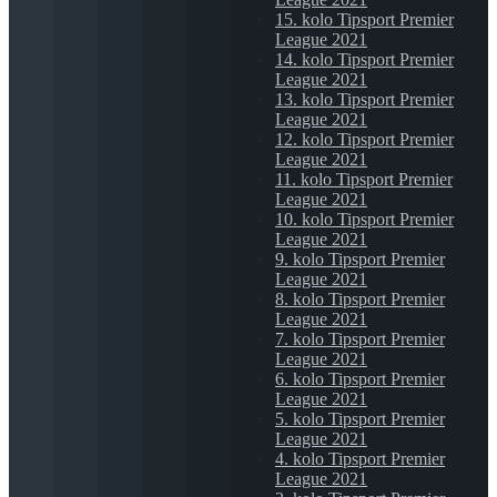
15. kolo Tipsport Premier
League 2021
14. kolo Tipsport Premier
League 2021
13. kolo Tipsport Premier
League 2021
12. kolo Tipsport Premier
League 2021
11. kolo Tipsport Premier
League 2021
10. kolo Tipsport Premier
League 2021
9. kolo Tipsport Premier
League 2021
8. kolo Tipsport Premier
League 2021
7. kolo Tipsport Premier
League 2021
6. kolo Tipsport Premier
League 2021
5. kolo Tipsport Premier
League 2021
4. kolo Tipsport Premier
League 2021