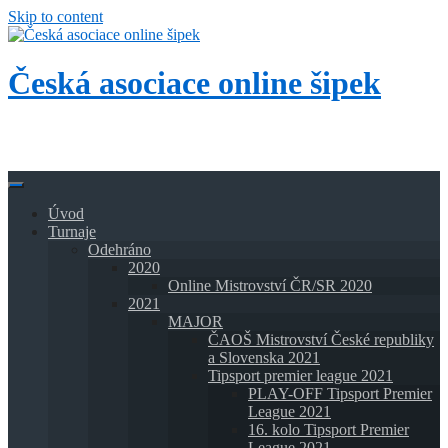
Skip to content
Česká asociace online šipek
Přidej se k nám a buď také online!
Úvod
Turnaje
Odehráno
2020
Online Mistrovství ČR/SR 2020
2021
MAJOR
ČAOŠ Mistrovství České republiky
a Slovenska 2021
Tipsport premier league 2021
PLAY-OFF Tipsport Premier
League 2021
16. kolo Tipsport Premier
League 2021