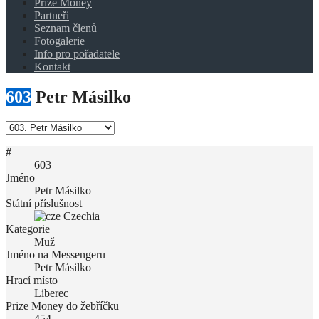
Prize Money
Partneři
Seznam členů
Fotogalerie
Info pro pořadatele
Kontakt
603
Petr Másilko
#
603
Jméno
Petr Másilko
Státní příslušnost
Czechia
Kategorie
Muž
Jméno na Messengeru
Petr Másilko
Hrací místo
Liberec
Prize Money do žebříčku
454