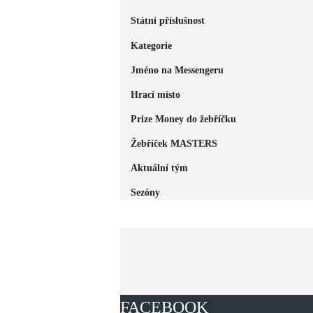
Státní příslušnost
Kategorie
Jméno na Messengeru
Hrací místo
Prize Money do žebříčku
Žebříček MASTERS
Aktuální tým
Sezóny
FACEBOOK