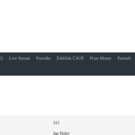
á asociace online šip
k nám a buď také online!
22
Live Stream
Pravidla
Žebříček ČAOŠ
Prize Money
Partneři
315
Jan Holec