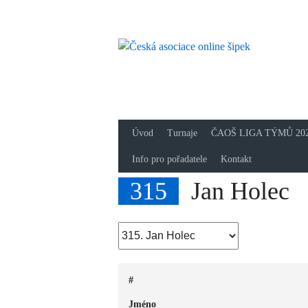
Skip
to
content
Česk
Přidej se 
Úvod
Turnaje
ČAOŠ LIGA TÝMŮ 20
Info pro pořadatele
Kontakt
315
Jan Holec
#
Jméno