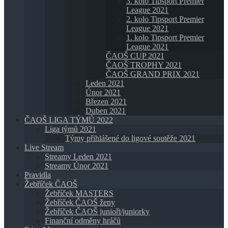
3. kolo Tipsport Premier
League 2021
2. kolo Tipsport Premier
League 2021
1. kolo Tipsport Premier
League 2021
ČAOŠ CUP 2021
ČAOŠ TROPHY 2021
ČAOŠ GRAND PRIX 2021
Leden 2021
Únor 2021
Březen 2021
Duben 2021
ČAOŠ LIGA TÝMŮ 2022
Liga týmů 2021
Týmy přihlášené do ligové soutěže 2021
Live Stream
Streamy Leden 2021
Streamy Únor 2021
Pravidla
Žebříček ČAOŠ
Žebříček MASTERS
Žebříček ČAOŠ ženy
Žebříček ČAOŠ junioři/juniorky
Finanční odměny hráčů