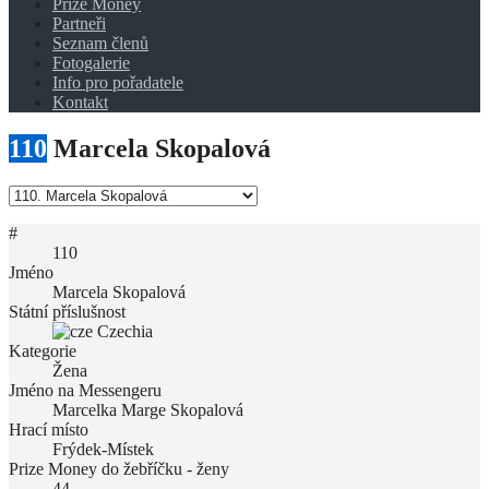
Prize Money
Partneři
Seznam členů
Fotogalerie
Info pro pořadatele
Kontakt
110
Marcela Skopalová
#
110
Jméno
Marcela Skopalová
Státní příslušnost
Czechia
Kategorie
Žena
Jméno na Messengeru
Marcelka Marge Skopalová
Hrací místo
Frýdek-Místek
Prize Money do žebříčku - ženy
44