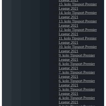
15. kolo Tipsport Premier
League 2021
14. kolo Tipsport Premier
League 2021
13. kolo Tipsport Premier
League 2021
12. kolo Tipsport Premier
League 2021
11. kolo Tipsport Premier
League 2021
10. kolo Tipsport Premier
League 2021
9. kolo Tipsport Premier
League 2021
8. kolo Tipsport Premier
League 2021
7. kolo Tipsport Premier
League 2021
6. kolo Tipsport Premier
League 2021
5. kolo Tipsport Premier
League 2021
4. kolo Tipsport Premier
League 2021