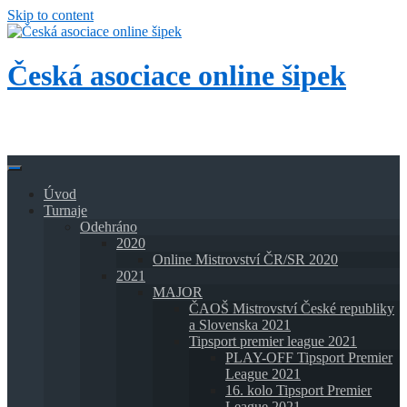
Skip to content
Česká asociace online šipek
Přidej se k nám a buď také online!
Úvod
Turnaje
Odehráno
2020
Online Mistrovství ČR/SR 2020
2021
MAJOR
ČAOŠ Mistrovství České republiky
a Slovenska 2021
Tipsport premier league 2021
PLAY-OFF Tipsport Premier
League 2021
16. kolo Tipsport Premier
League 2021