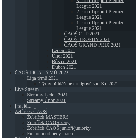
3. kolo Tipsport Premier
League 2021
2. kolo Tipsport Premier
League 2021
1. kolo Tipsport Premier
League 2021
ČAOŠ CUP 2021
ČAOŠ TROPHY 2021
ČAOŠ GRAND PRIX 2021
Leden 2021
Únor 2021
Březen 2021
Duben 2021
ČAOŠ LIGA TÝMŮ 2022
Liga týmů 2021
Týmy přihlášené do ligové soutěže 2021
Live Stream
Streamy Leden 2021
Streamy Únor 2021
Pravidla
Žebříček ČAOŠ
Žebříček MASTERS
Žebříček ČAOŠ ženy
Žebříček ČAOŠ junioři/juniorky
Finanční odměny hráčů