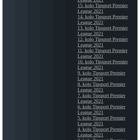
15. kolo Tipsport Premier
League 2021
14. kolo Tipsport Premier
League 2021
13. kolo Tipsport Premier
League 2021
12. kolo Tipsport Premier
League 2021
11. kolo Tipsport Premier
League 2021
10. kolo Tipsport Premier
League 2021
9. kolo Tipsport Premier
League 2021
8. kolo Tipsport Premier
League 2021
7. kolo Tipsport Premier
League 2021
6. kolo Tipsport Premier
League 2021
5. kolo Tipsport Premier
League 2021
4. kolo Tipsport Premier
League 2021