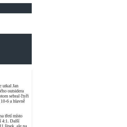
e utkal Jan
ého outsidera
tom sebral čtyři
 10-6 a hlavně
a třetí místo
 4:1. Další
11 šipek, ale na