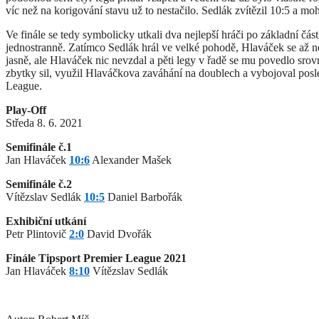
víc než na korigování stavu už to nestačilo. Sedlák zvítězil 10:5 a mo
Ve finále se tedy symbolicky utkali dva nejlepší hráči po základní čás
jednostranně. Zatímco Sedlák hrál ve velké pohodě, Hlaváček se až ne
jasně, ale Hlaváček nic nevzdal a pěti legy v řadě se mu povedlo srovn
zbytky sil, využil Hlaváčkova zaváhání na doublech a vybojoval posle
League.
Play-Off
Středa 8. 6. 2021
Semifinále č.1
Jan Hlaváček
10:6
Alexander Mašek
Semifinále č.2
Vítězslav Sedlák
10:5
Daniel Barbořák
Exhibiční utkání
Petr Plintovič
2:0
David Dvořák
Finále Tipsport Premier League 2021
Jan Hlaváček
8:10
Vítězslav Sedlák