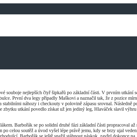
 souboje nejlepších čtyř šipkařů po základní části. V prvním utkání s
lce. První dva legy připadly Maškovi a naznačil tak, že z pozice mírn
a stabilními náhozy i checkouty v polovině zápasu srovnal. Následně po
ve zbytku utkání povedlo získat už jen jediný leg, Hlaváček slavil výhru
kem. Barbořák se po solidní druhé fázi základní části propracoval až n
em po celou soutěž a úvod vyšel lépe právě jemu, kdy se brzy ujal vedení
ozhodující. Barbořák se ještě snažil stáhnout náskok, zavřel dokonce na 