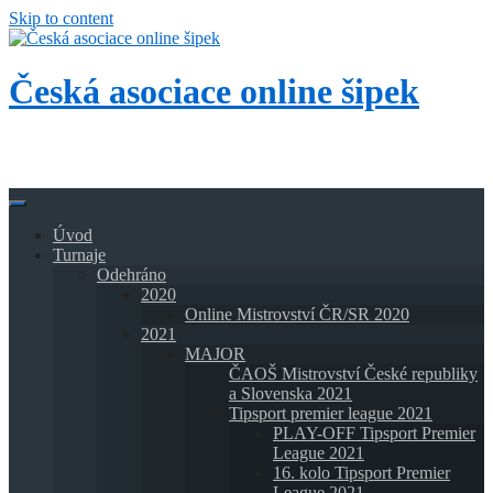
Skip to content
Česká asociace online šipek
Přidej se k nám a buď také online!
Úvod
Turnaje
Odehráno
2020
Online Mistrovství ČR/SR 2020
2021
MAJOR
ČAOŠ Mistrovství České republiky
a Slovenska 2021
Tipsport premier league 2021
PLAY-OFF Tipsport Premier
League 2021
16. kolo Tipsport Premier
League 2021