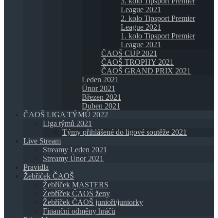
3. kolo Tipsport Premier
League 2021
2. kolo Tipsport Premier
League 2021
1. kolo Tipsport Premier
League 2021
ČAOŠ CUP 2021
ČAOŠ TROPHY 2021
ČAOŠ GRAND PRIX 2021
Leden 2021
Únor 2021
Březen 2021
Duben 2021
ČAOŠ LIGA TÝMŮ 2022
Liga týmů 2021
Týmy přihlášené do ligové soutěže 2021
Live Stream
Streamy Leden 2021
Streamy Únor 2021
Pravidla
Žebříček ČAOŠ
Žebříček MASTERS
Žebříček ČAOŠ ženy
Žebříček ČAOŠ junioři/juniorky
Finanční odměny hráčů