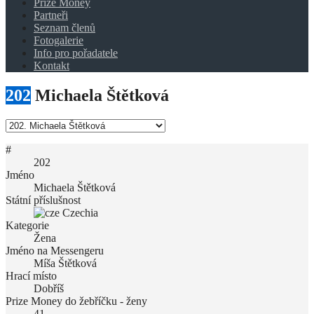
Prize Money
Partneři
Seznam členů
Fotogalerie
Info pro pořadatele
Kontakt
202
Michaela Štětková
#
202
Jméno
Michaela Štětková
Státní příslušnost
Czechia
Kategorie
Žena
Jméno na Messengeru
Míša Štětková
Hrací místo
Dobříš
Prize Money do žebříčku - ženy
41