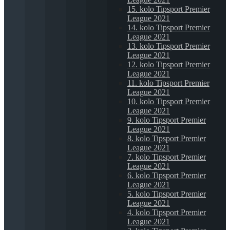
15. kolo Tipsport Premier
League 2021
14. kolo Tipsport Premier
League 2021
13. kolo Tipsport Premier
League 2021
12. kolo Tipsport Premier
League 2021
11. kolo Tipsport Premier
League 2021
10. kolo Tipsport Premier
League 2021
9. kolo Tipsport Premier
League 2021
8. kolo Tipsport Premier
League 2021
7. kolo Tipsport Premier
League 2021
6. kolo Tipsport Premier
League 2021
5. kolo Tipsport Premier
League 2021
4. kolo Tipsport Premier
League 2021