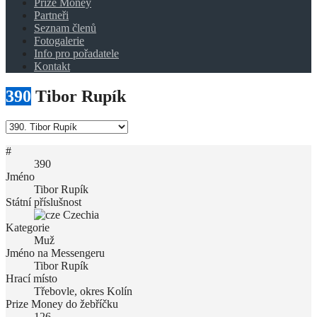
Prize Money
Partneři
Seznam členů
Fotogalerie
Info pro pořadatele
Kontakt
390
Tibor Rupík
#
390
Jméno
Tibor Rupík
Státní příslušnost
Czechia
Kategorie
Muž
Jméno na Messengeru
Tibor Rupík
Hrací místo
Třebovle, okres Kolín
Prize Money do žebříčku
126