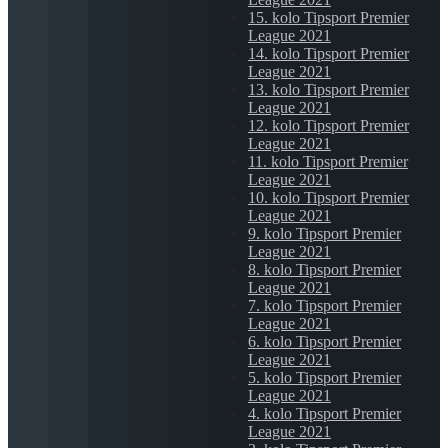
15. kolo Tipsport Premier
League 2021
14. kolo Tipsport Premier
League 2021
13. kolo Tipsport Premier
League 2021
12. kolo Tipsport Premier
League 2021
11. kolo Tipsport Premier
League 2021
10. kolo Tipsport Premier
League 2021
9. kolo Tipsport Premier
League 2021
8. kolo Tipsport Premier
League 2021
7. kolo Tipsport Premier
League 2021
6. kolo Tipsport Premier
League 2021
5. kolo Tipsport Premier
League 2021
4. kolo Tipsport Premier
League 2021