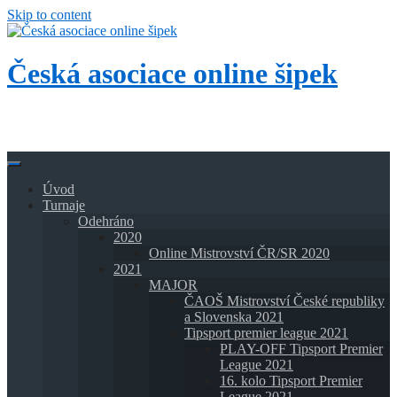
Skip to content
Česká asociace online šipek
Přidej se k nám a buď také online!
Úvod
Turnaje
Odehráno
2020
Online Mistrovství ČR/SR 2020
2021
MAJOR
ČAOŠ Mistrovství České republiky
a Slovenska 2021
Tipsport premier league 2021
PLAY-OFF Tipsport Premier
League 2021
16. kolo Tipsport Premier
League 2021