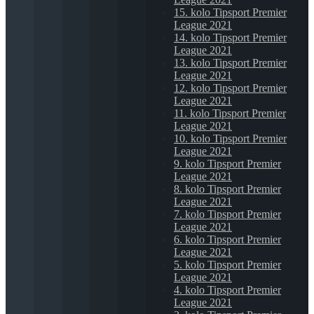
15. kolo Tipsport Premier
League 2021
14. kolo Tipsport Premier
League 2021
13. kolo Tipsport Premier
League 2021
12. kolo Tipsport Premier
League 2021
11. kolo Tipsport Premier
League 2021
10. kolo Tipsport Premier
League 2021
9. kolo Tipsport Premier
League 2021
8. kolo Tipsport Premier
League 2021
7. kolo Tipsport Premier
League 2021
6. kolo Tipsport Premier
League 2021
5. kolo Tipsport Premier
League 2021
4. kolo Tipsport Premier
League 2021