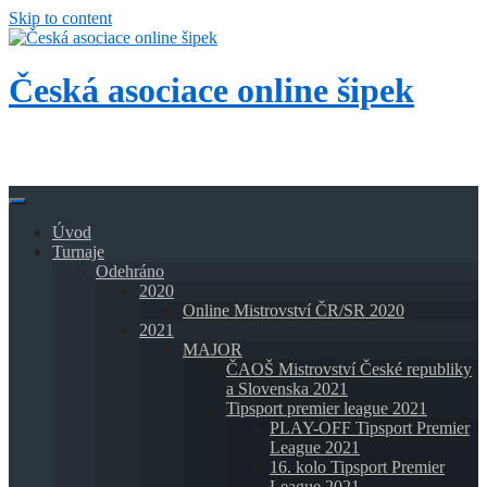
Skip to content
Česká asociace online šipek
Přidej se k nám a buď také online!
Úvod
Turnaje
Odehráno
2020
Online Mistrovství ČR/SR 2020
2021
MAJOR
ČAOŠ Mistrovství České republiky
a Slovenska 2021
Tipsport premier league 2021
PLAY-OFF Tipsport Premier
League 2021
16. kolo Tipsport Premier
League 2021