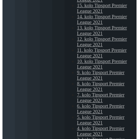
15. kolo Tipsport Premier
League 2021
14. kolo Tipsport Premier
League 2021
13. kolo Tipsport Premier
League 2021
12. kolo Tipsport Premier
League 2021
11. kolo Tipsport Premier
League 2021
10. kolo Tipsport Premier
League 2021
9. kolo Tipsport Premier
League 2021
8. kolo Tipsport Premier
League 2021
7. kolo Tipsport Premier
League 2021
6. kolo Tipsport Premier
League 2021
5. kolo Tipsport Premier
League 2021
4. kolo Tipsport Premier
League 2021