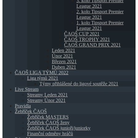
3. kolo Tipsport Premier
League 2021
2. kolo Tipsport Premier
League 2021
1. kolo Tipsport Premier
League 2021
ČAOŠ CUP 2021
ČAOŠ TROPHY 2021
ČAOŠ GRAND PRIX 2021
Leden 2021
Únor 2021
Březen 2021
Duben 2021
ČAOŠ LIGA TÝMŮ 2022
Liga týmů 2021
Týmy přihlášené do ligové soutěže 2021
Live Stream
Streamy Leden 2021
Streamy Únor 2021
Pravidla
Žebříček ČAOŠ
Žebříček MASTERS
Žebříček ČAOŠ ženy
Žebříček ČAOŠ junioři/juniorky
Finanční odměny hráčů