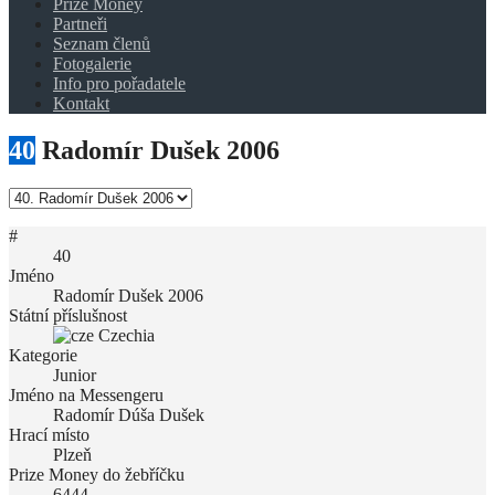
Prize Money
Partneři
Seznam členů
Fotogalerie
Info pro pořadatele
Kontakt
40
Radomír Dušek 2006
#
40
Jméno
Radomír Dušek 2006
Státní příslušnost
Czechia
Kategorie
Junior
Jméno na Messengeru
Radomír Dúša Dušek
Hrací místo
Plzeň
Prize Money do žebříčku
6444