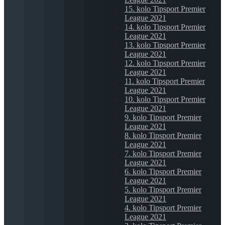
15. kolo Tipsport Premier
League 2021
14. kolo Tipsport Premier
League 2021
13. kolo Tipsport Premier
League 2021
12. kolo Tipsport Premier
League 2021
11. kolo Tipsport Premier
League 2021
10. kolo Tipsport Premier
League 2021
9. kolo Tipsport Premier
League 2021
8. kolo Tipsport Premier
League 2021
7. kolo Tipsport Premier
League 2021
6. kolo Tipsport Premier
League 2021
5. kolo Tipsport Premier
League 2021
4. kolo Tipsport Premier
League 2021