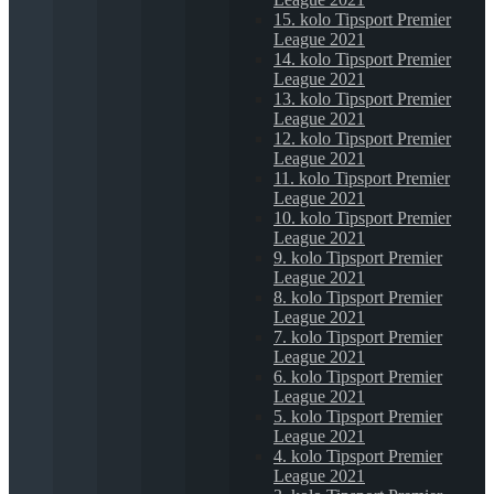
15. kolo Tipsport Premier
League 2021
14. kolo Tipsport Premier
League 2021
13. kolo Tipsport Premier
League 2021
12. kolo Tipsport Premier
League 2021
11. kolo Tipsport Premier
League 2021
10. kolo Tipsport Premier
League 2021
9. kolo Tipsport Premier
League 2021
8. kolo Tipsport Premier
League 2021
7. kolo Tipsport Premier
League 2021
6. kolo Tipsport Premier
League 2021
5. kolo Tipsport Premier
League 2021
4. kolo Tipsport Premier
League 2021