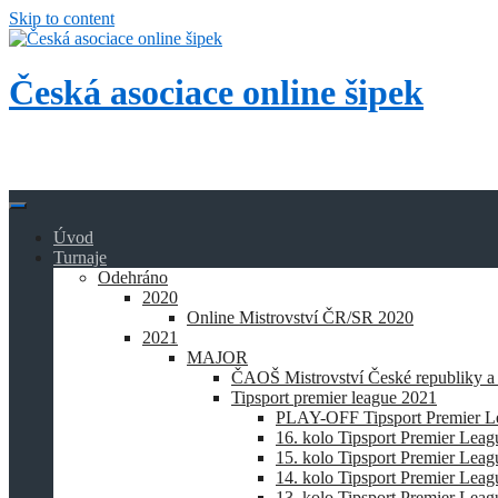
Skip to content
Česká asociace online šipek
Přidej se k nám a buď také online!
Úvod
Turnaje
Odehráno
2020
Online Mistrovství ČR/SR 2020
2021
MAJOR
ČAOŠ Mistrovství České republiky a
Tipsport premier league 2021
PLAY-OFF Tipsport Premier L
16. kolo Tipsport Premier Lea
15. kolo Tipsport Premier Lea
14. kolo Tipsport Premier Lea
13. kolo Tipsport Premier Lea