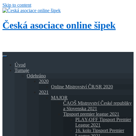
Skip to content
Česká asociace online šipek
Přidej se k nám a buď také online!
Úvod
Turnaje
Odehráno
2020
Online Mistrovství ČR/SR 2020
2021
MAJOR
ČAOŠ Mistrovství České republiky
a Slovenska 2021
Tipsport premier league 2021
PLAY-OFF Tipsport Premier
League 2021
16. kolo Tipsport Premier
League 2021