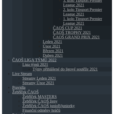
3. kolo Tipsport Premier
League 2021
2. kolo Tipsport Premier
League 2021
1. kolo Tipsport Premier
League 2021
ČAOŠ CUP 2021
ČAOŠ TROPHY 2021
ČAOŠ GRAND PRIX 2021
Leden 2021
Únor 2021
Březen 2021
Duben 2021
ČAOŠ LIGA TÝMŮ 2022
Liga týmů 2021
Týmy přihlášené do ligové soutěže 2021
Live Stream
Streamy Leden 2021
Streamy Únor 2021
Pravidla
Žebříček ČAOŠ
Žebříček MASTERS
Žebříček ČAOŠ ženy
Žebříček ČAOŠ junioři/juniorky
Finanční odměny hráčů