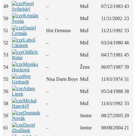
Pavel
49
–
Muž
07/12/1983
43
Světelský
Kristián
50
–
Muž
11/11/2002
23
Šveda
Daniel
51
Hot Demons
Muž
11/21/1992
33
Čermák
Luboš
52
–
Muž
03/24/1980
46
Cikánek
Oldřich
53
–
Muž
04/17/1981
45
Rutar
Monika
54
–
Žena
06/07/1987
39
Hocková
Petr
55
Nisa Darts Boys
Muž
11/03/1974
51
Gerhardt
Adam
56
–
Muž
05/24/1988
38
Linek
Michal
58
–
Muž
11/03/1992
33
Hanykýř
Dominik
59
–
Junior
08/27/2005
20
Novák
David
61
–
Junior
08/08/2004
21
Zbožínek