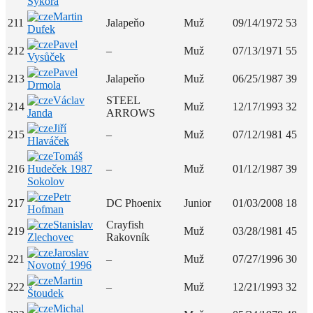
Sýkora
Martin
211
Jalapeňo
Muž
09/14/1972
53
Dufek
Pavel
212
–
Muž
07/13/1971
55
Vysůček
Pavel
213
Jalapeňo
Muž
06/25/1987
39
Drmola
Václav
STEEL
214
Muž
12/17/1993
32
Janda
ARROWS
Jiří
215
–
Muž
07/12/1981
45
Hlaváček
Tomáš
216
Hudeček 1987
–
Muž
01/12/1987
39
Sokolov
Petr
217
DC Phoenix
Junior
01/03/2008
18
Hofman
Stanislav
Crayfish
219
Muž
03/28/1981
45
Zlechovec
Rakovník
Jaroslav
221
–
Muž
07/27/1996
30
Novotný 1996
Martin
222
–
Muž
12/21/1993
32
Štoudek
Michal