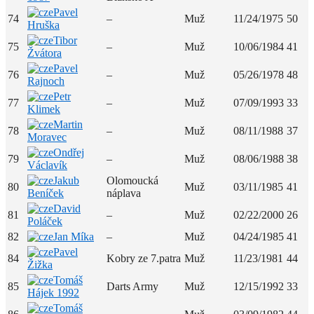
Pavel
74
–
Muž
11/24/1975
50
Hruška
Tibor
75
–
Muž
10/06/1984
41
Žvátora
Pavel
76
–
Muž
05/26/1978
48
Rajnoch
Petr
77
–
Muž
07/09/1993
33
Klimek
Martin
78
–
Muž
08/11/1988
37
Moravec
Ondřej
79
–
Muž
08/06/1988
38
Václavík
Jakub
Olomoucká
80
Muž
03/11/1985
41
Beníček
náplava
David
81
–
Muž
02/22/2000
26
Poláček
82
Jan Míka
–
Muž
04/24/1985
41
Pavel
84
Kobry ze 7.patra
Muž
11/23/1981
44
Žižka
Tomáš
85
Darts Army
Muž
12/15/1992
33
Hájek 1992
Tomáš