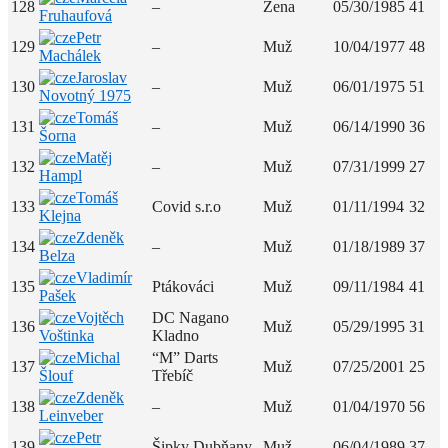
128
–
Žena
05/30/1985
41
Fruhaufová
Petr
129
–
Muž
10/04/1977
48
Machálek
Jaroslav
130
–
Muž
06/01/1975
51
Novotný 1975
Tomáš
131
–
Muž
06/14/1990
36
Šorna
Matěj
132
–
Muž
07/31/1999
27
Hampl
Tomáš
133
Covid s.r.o
Muž
01/11/1994
32
Klejna
Zdeněk
134
–
Muž
01/18/1989
37
Belza
Vladimír
135
Ptákováci
Muž
09/11/1984
41
Pašek
Vojtěch
DC Nagano
136
Muž
05/29/1995
31
Voštinka
Kladno
Michal
“M” Darts
137
Muž
07/25/2001
25
Šlouf
Třebíč
Zdeněk
138
–
Muž
01/04/1970
56
Leinveber
Petr
139
Šipky Dubňany
Muž
06/04/1989
37