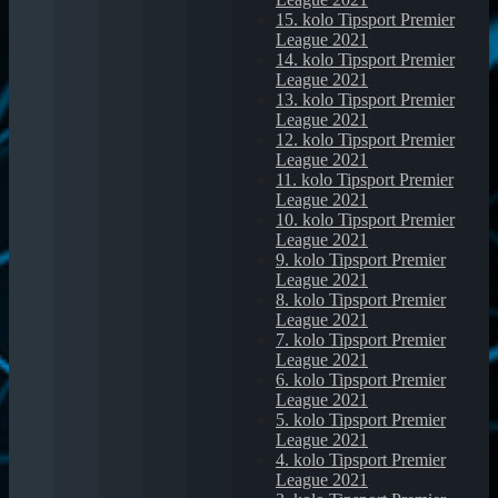
15. kolo Tipsport Premier
League 2021
14. kolo Tipsport Premier
League 2021
13. kolo Tipsport Premier
League 2021
12. kolo Tipsport Premier
League 2021
11. kolo Tipsport Premier
League 2021
10. kolo Tipsport Premier
League 2021
9. kolo Tipsport Premier
League 2021
8. kolo Tipsport Premier
League 2021
7. kolo Tipsport Premier
League 2021
6. kolo Tipsport Premier
League 2021
5. kolo Tipsport Premier
League 2021
4. kolo Tipsport Premier
League 2021