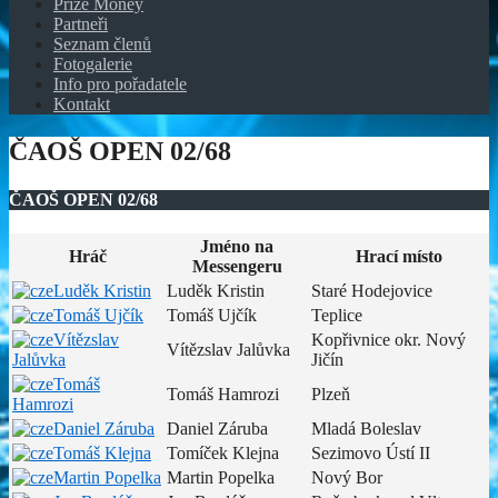
Prize Money
Partneři
Seznam členů
Fotogalerie
Info pro pořadatele
Kontakt
ČAOŠ OPEN 02/68
ČAOŠ OPEN 02/68
Jméno na
Hráč
Hrací místo
Messengeru
Luděk Kristin
Luděk Kristin
Staré Hodejovice
Tomáš Ujčík
Tomáš Ujčík
Teplice
Vítězslav
Kopřivnice okr. Nový
Vítězslav Jalůvka
Jalůvka
Jičín
Tomáš
Tomáš Hamrozi
Plzeň
Hamrozi
Daniel Záruba
Daniel Záruba
Mladá Boleslav
Tomáš Klejna
Tomíček Klejna
Sezimovo Ústí II
Martin Popelka
Martin Popelka
Nový Bor