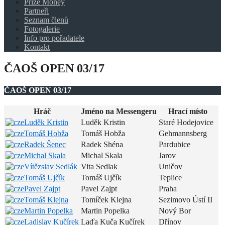
Prize Money
Partneři
Seznam členů
Fotogalerie
Info pro pořadatele
Kontakt
ČAOŠ OPEN 03/17
ČAOŠ OPEN 03/17
Hráč
Jméno na Messengeru
Hrací místo
Luděk Kristin
Luděk Kristin
Staré Hodejovice
Tomáš Hobža
Tomáš Hobža
Gehmannsberg
Radek Šenec
Radek Shéna
Pardubice
Michal Skala
Michal Skala
Jarov
Vítězslav Sedlák
Vita Sedlak
Uničov
Tomáš Ujčík
Tomáš Ujčík
Teplice
Pavel Zajpt
Pavel Zajpt
Praha
Tomáš Klejna
Tomíček Klejna
Sezimovo Ústí II
Martin Popelka
Martin Popelka
Nový Bor
Ladislav Kučírek
Laďa Kuča Kučírek
Dřínov