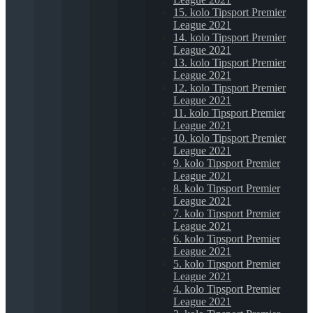
15. kolo Tipsport Premier
League 2021
14. kolo Tipsport Premier
League 2021
13. kolo Tipsport Premier
League 2021
12. kolo Tipsport Premier
League 2021
11. kolo Tipsport Premier
League 2021
10. kolo Tipsport Premier
League 2021
9. kolo Tipsport Premier
League 2021
8. kolo Tipsport Premier
League 2021
7. kolo Tipsport Premier
League 2021
6. kolo Tipsport Premier
League 2021
5. kolo Tipsport Premier
League 2021
4. kolo Tipsport Premier
League 2021