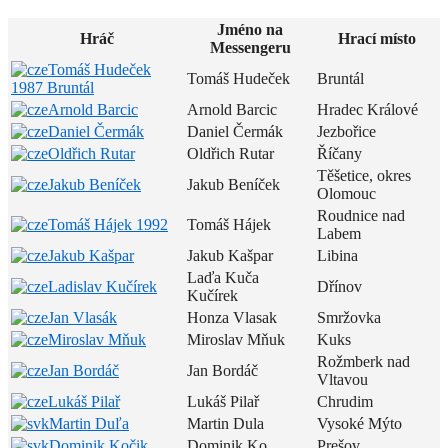
Jméno na
Hráč
Hrací místo
Messengeru
Tomáš Hudeček
Tomáš Hudeček
Bruntál
1987 Bruntál
Arnold Barcic
Arnold Barcic
Hradec Králové
Daniel Čermák
Daniel Čermák
Jezbořice
Oldřich Rutar
Oldřich Rutar
Říčany
Těšetice, okres
Jakub Beníček
Jakub Beníček
Olomouc
Roudnice nad
Tomáš Hájek 1992
Tomáš Hájek
Labem
Jakub Kašpar
Jakub Kašpar
Libina
Laďa Kuča
Ladislav Kučírek
Dřínov
Kučírek
Jan Vlasák
Honza Vlasak
Smržovka
Miroslav Mňuk
Miroslav Mňuk
Kuks
Rožmberk nad
Jan Bordáč
Jan Bordáč
Vltavou
Lukáš Pilař
Lukáš Pilař
Chrudim
Martin Duľa
Martin Dula
Vysoké Mýto
Dominik Kočik
Dominik Ko
Prešov