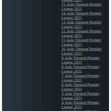
15. kolo Tipsport Premier
League 2021
14. kolo Tipsport Premier
League 2021
13. kolo Tipsport Premier
League 2021
12. kolo Tipsport Premier
League 2021
11. kolo Tipsport Premier
League 2021
10. kolo Tipsport Premier
League 2021
9. kolo Tipsport Premier
League 2021
8. kolo Tipsport Premier
League 2021
7. kolo Tipsport Premier
League 2021
6. kolo Tipsport Premier
League 2021
5. kolo Tipsport Premier
League 2021
4. kolo Tipsport Premier
League 2021