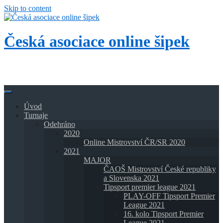
Skip to content
Česká asociace online šipek
Přidej se k nám a buď také online!
Úvod
Turnaje
Odehráno
2020
Online Mistrovství ČR/SR 2020
2021
MAJOR
ČAOŠ Mistrovství České republiky
a Slovenska 2021
Tipsport premier league 2021
PLAY-OFF Tipsport Premier
League 2021
16. kolo Tipsport Premier
League 2021