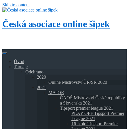
Skip to content
Česká asociace online šipek
Přidej se k nám a buď také online!
Úvod
Turnaje
Odehráno
2020
Online Mistrovství ČR/SR 2020
2021
MAJOR
ČAOŠ Mistrovství České republiky
a Slovenska 2021
Tipsport premier league 2021
PLAY-OFF Tipsport Premier
League 2021
16. kolo Tipsport Premier
League 2021