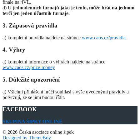
finále na 4VL.
d)
U jednodenních turnajů jako je tento, může
hrát na jednom
terči jen jeden účastník turnaje
.
3. Zápasová pravidla
a) kompletní pravidla najdete na stránce
www.caos.cz/pravidla
4. Výhry
a) kompletní informace o výhrách najdete na stránce
www.caos.cz/prize-money
5. Důležité upozornění
a) Všichni přihlášení hráči souhlasí s výše uvedenými pravidly a
potvrzují, že se jimi budou řídit.
FACEBOOK
SKUPINA ŠIPKY ONLINE
© 2026 Česká asociace online šipek
Designed by ThemeBoy